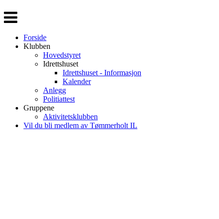
Veksle
navigasjon
Forside
Klubben
Hovedstyret
Idrettshuset
Idrettshuset - Informasjon
Kalender
Anlegg
Politiattest
Gruppene
Aktivitetsklubben
Vil du bli medlem av Tømmerholt IL