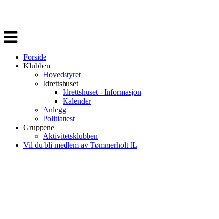
Veksle
navigasjon
Forside
Klubben
Hovedstyret
Idrettshuset
Idrettshuset - Informasjon
Kalender
Anlegg
Politiattest
Gruppene
Aktivitetsklubben
Vil du bli medlem av Tømmerholt IL