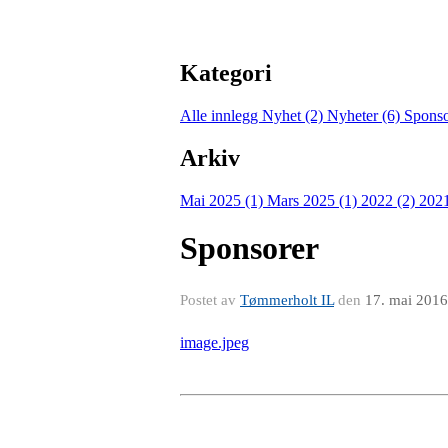
Kategori
Alle innlegg
Nyhet (2)
Nyheter (6)
Sponso
Arkiv
Mai 2025 (1)
Mars 2025 (1)
2022 (2)
2021
Sponsorer
Postet av
Tømmerholt IL
den
17. mai 2016
image.jpeg