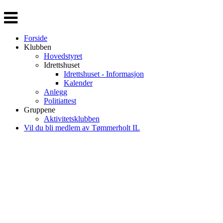
Veksle
navigasjon
Forside
Klubben
Hovedstyret
Idrettshuset
Idrettshuset - Informasjon
Kalender
Anlegg
Politiattest
Gruppene
Aktivitetsklubben
Vil du bli medlem av Tømmerholt IL