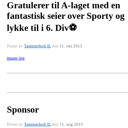
Gratulerer til A-laget med en
fantastisk seier over Sporty og
lykke til i 6. Div⚽️
Postet av
Tømmerholt IL
den
11. okt 2015
image.jpg
Sponsor
Postet av
Tømmerholt IL
den
11. aug 2015