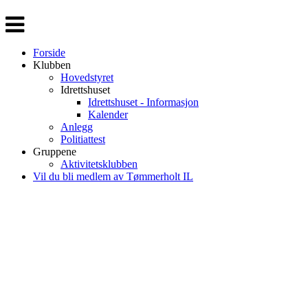
Veksle
navigasjon
Forside
Klubben
Hovedstyret
Idrettshuset
Idrettshuset - Informasjon
Kalender
Anlegg
Politiattest
Gruppene
Aktivitetsklubben
Vil du bli medlem av Tømmerholt IL