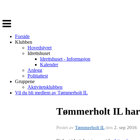
Veksle
navigasjon
Forside
Klubben
Hovedstyret
Idrettshuset
Idrettshuset - Informasjon
Kalender
Anlegg
Politiattest
Gruppene
Aktivitetsklubben
Vil du bli medlem av Tømmerholt IL
Tømmerholt IL har 
Postet av
Tømmerholt IL
den
2. sep 2016