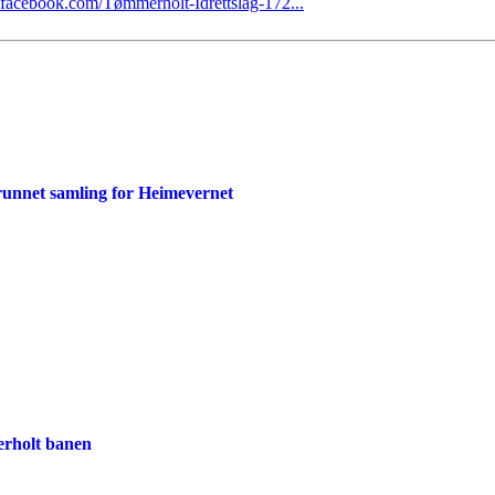
facebook.com/Tømmerholt-Idrettslag-172...
runnet samling for Heimevernet
rholt banen