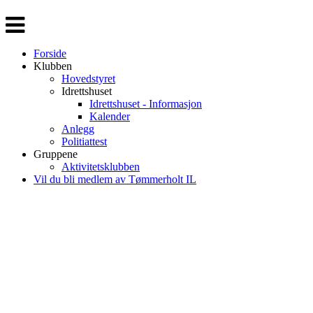
Veksle
navigasjon
Forside
Klubben
Hovedstyret
Idrettshuset
Idrettshuset - Informasjon
Kalender
Anlegg
Politiattest
Gruppene
Aktivitetsklubben
Vil du bli medlem av Tømmerholt IL