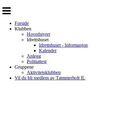
Veksle
navigasjon
Forside
Klubben
Hovedstyret
Idrettshuset
Idrettshuset - Informasjon
Kalender
Anlegg
Politiattest
Gruppene
Aktivitetsklubben
Vil du bli medlem av Tømmerholt IL