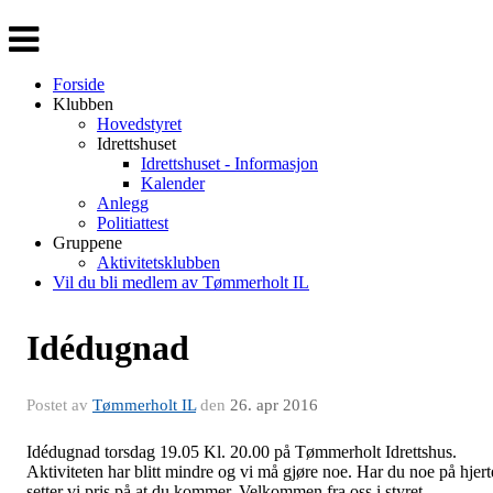
Veksle
navigasjon
Forside
Klubben
Hovedstyret
Idrettshuset
Idrettshuset - Informasjon
Kalender
Anlegg
Politiattest
Gruppene
Aktivitetsklubben
Vil du bli medlem av Tømmerholt IL
Idédugnad
Postet av
Tømmerholt IL
den
26. apr 2016
Idédugnad torsdag 19.05 Kl. 20.00 på Tømmerholt Idrettshus.
Aktiviteten har blitt mindre og vi må gjøre noe. Har du noe på hjert
setter vi pris på at du kommer. Velkommen fra oss i styret