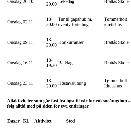
Onsdag 26.10
Lekedag
Brattås Skole
20.00
18-
Tur til gapahuk m.
Tømmerholt
Onsdag 02.11
20.00
eventyrfortelling
idrettshus
18-
Onsdag 09.11
Konkurranser
Brattås Skole
20.00
18-
Onsdag 16.11
Balldag
Brattås Skole
19.30
18-
Tømmerholt
Onsdag 23.11
Høstavslutning
20.00
Idrettshus
Allaktiviteter som går fast fra høst til vår for voksne/ungdom –
følg alltid med på siden for evt. endringer.
Dager
Kl.
Aktivitet
Sted