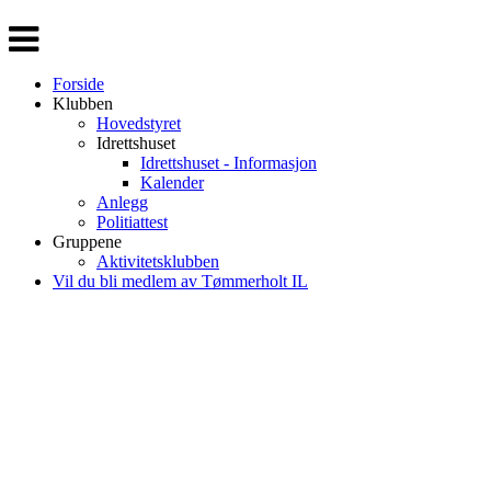
Veksle
navigasjon
Forside
Klubben
Hovedstyret
Idrettshuset
Idrettshuset - Informasjon
Kalender
Anlegg
Politiattest
Gruppene
Aktivitetsklubben
Vil du bli medlem av Tømmerholt IL