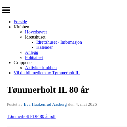
Veksle
navigasjon
Forside
Klubben
Hovedstyret
Idrettshuset
Idrettshuset - Informasjon
Kalender
Anlegg
Politiattest
Gruppene
Aktivitetsklubben
Vil du bli medlem av Tømmerholt IL
Tømmerholt IL 80 år
Postet av
Eva Haakenrud Aasberg
den
4. mai 2026
Tømmerholt PDF 80 år.pdf