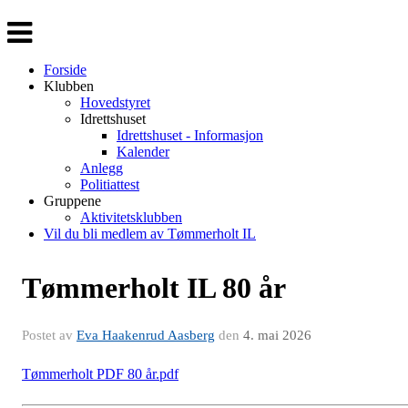
Veksle
navigasjon
Forside
Klubben
Hovedstyret
Idrettshuset
Idrettshuset - Informasjon
Kalender
Anlegg
Politiattest
Gruppene
Aktivitetsklubben
Vil du bli medlem av Tømmerholt IL
Tømmerholt IL 80 år
Postet av
Eva Haakenrud Aasberg
den
4. mai 2026
Tømmerholt PDF 80 år.pdf