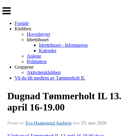
Veksle
navigasjon
Forside
Klubben
Hovedstyret
Idrettshuset
Idrettshuset - Informasjon
Kalender
Anlegg
Politiattest
Gruppene
Aktivitetsklubben
Vil du bli medlem av Tømmerholt IL
Dugnad Tømmerholt IL 13.
april 16-19.00
Postet av
Eva Haakenrud Aasberg
den
25. mar 2026
Vårdugnad Tømmerholt IL 13 april 16-19.00.docx