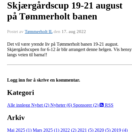
Skjærgårdscup 19-21 august
på Tømmerholt banen
Postet av
Tømmerholt IL
den
17. aug 2022
Det vil være yrende liv på Tømmerholt banen 19-21 august.
Skjærgårdscupen for 6-12 år blir arrangert denne helgen. Vis hens
langs veien til barna!!
Logg inn for å skrive en kommentar.
Kategori
Alle innlegg
Nyhet (2)
Nyheter (6)
Sponsorer (2)
RSS
Arkiv
Mai 2025 (1)
Mars 2025 (1)
2022 (2)
2021 (5)
2020 (5)
2019 (4)