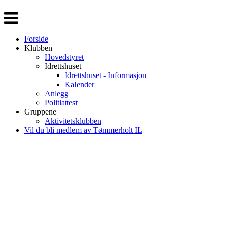
Veksle
navigasjon
Forside
Klubben
Hovedstyret
Idrettshuset
Idrettshuset - Informasjon
Kalender
Anlegg
Politiattest
Gruppene
Aktivitetsklubben
Vil du bli medlem av Tømmerholt IL