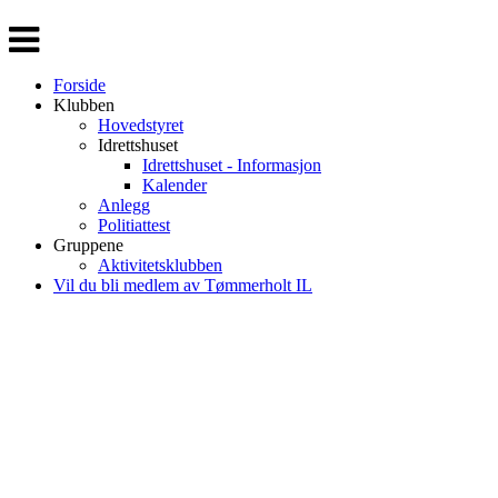
Veksle
navigasjon
Forside
Klubben
Hovedstyret
Idrettshuset
Idrettshuset - Informasjon
Kalender
Anlegg
Politiattest
Gruppene
Aktivitetsklubben
Vil du bli medlem av Tømmerholt IL