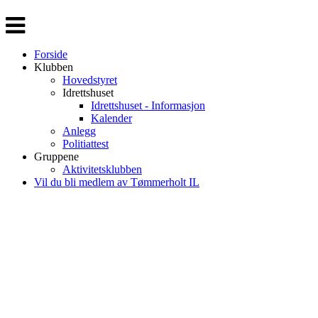
Veksle
navigasjon
Forside
Klubben
Hovedstyret
Idrettshuset
Idrettshuset - Informasjon
Kalender
Anlegg
Politiattest
Gruppene
Aktivitetsklubben
Vil du bli medlem av Tømmerholt IL