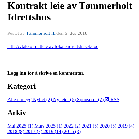
Kontrakt leie av Tømmerholt
Idrettshus
Postet av
Tømmerholt IL
den
6. des 2018
TIL Avtale om utleie av lokale idrettshuset.doc
Logg inn for å skrive en kommentar.
Kategori
Alle innlegg
Nyhet (2)
Nyheter (6)
Sponsorer (2)
RSS
Arkiv
Mai 2025 (1)
Mars 2025 (1)
2022 (2)
2021 (5)
2020 (5)
2019 (4)
2018 (8)
2017 (7)
2016 (14)
2015 (3)