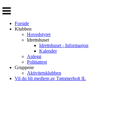
Veksle
navigasjon
Forside
Klubben
Hovedstyret
Idrettshuset
Idrettshuset - Informasjon
Kalender
Anlegg
Politiattest
Gruppene
Aktivitetsklubben
Vil du bli medlem av Tømmerholt IL