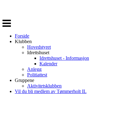
Veksle
navigasjon
Forside
Klubben
Hovedstyret
Idrettshuset
Idrettshuset - Informasjon
Kalender
Anlegg
Politiattest
Gruppene
Aktivitetsklubben
Vil du bli medlem av Tømmerholt IL