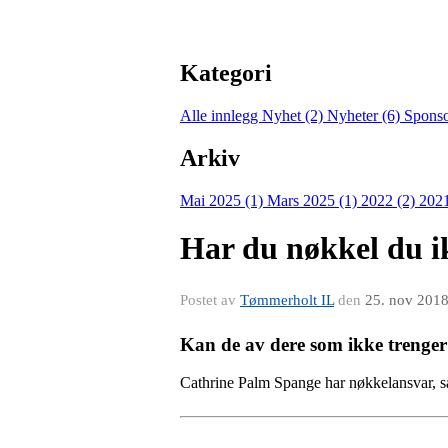
Kategori
Alle innlegg
Nyhet (2)
Nyheter (6)
Sponso
Arkiv
Mai 2025 (1)
Mars 2025 (1)
2022 (2)
2021
Har du nøkkel du i
Postet av
Tømmerholt IL
den
25. nov 201
Kan de av dere som ikke trenger n
Cathrine Palm Spange har nøkkelansvar, så