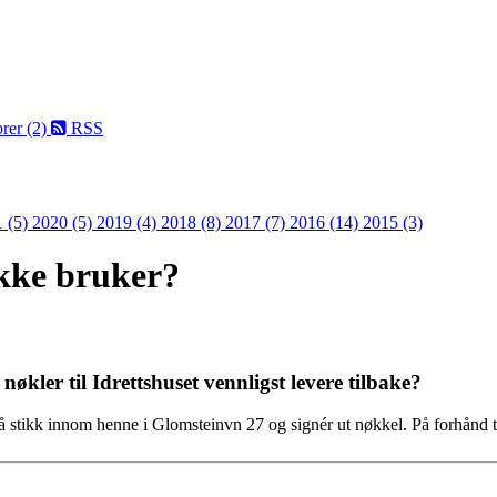
rer (2)
RSS
 (5)
2020 (5)
2019 (4)
2018 (8)
2017 (7)
2016 (14)
2015 (3)
kke bruker?
8
økler til Idrettshuset vennligst levere tilbake?
 stikk innom henne i Glomsteinvn 27 og signér ut nøkkel. På forhånd 