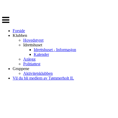
Veksle
navigasjon
Forside
Klubben
Hovedstyret
Idrettshuset
Idrettshuset - Informasjon
Kalender
Anlegg
Politiattest
Gruppene
Aktivitetsklubben
Vil du bli medlem av Tømmerholt IL