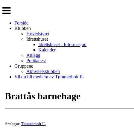
Veksle
navigasjon
Forside
Klubben
Hovedstyret
Idrettshuset
Idrettshuset - Informasjon
Kalender
Anlegg
Politiattest
Gruppene
Aktivitetsklubben
Vil du bli medlem av Tømmerholt IL
Brattås barnehage
Arrangør:
Tømmerholt IL