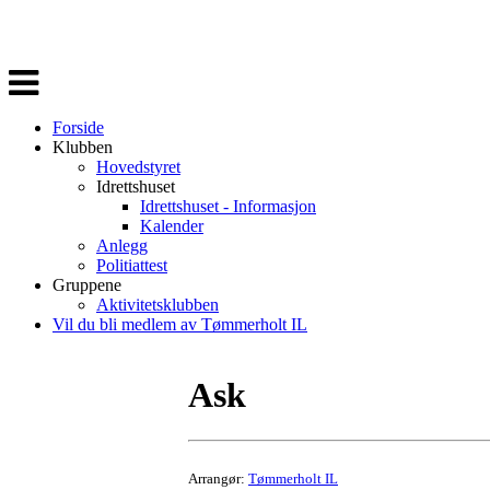
Veksle
navigasjon
Forside
Klubben
Hovedstyret
Idrettshuset
Idrettshuset - Informasjon
Kalender
Anlegg
Politiattest
Gruppene
Aktivitetsklubben
Vil du bli medlem av Tømmerholt IL
Ask
Arrangør:
Tømmerholt IL