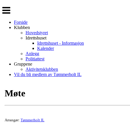
Veksle
navigasjon
Forside
Klubben
Hovedstyret
Idrettshuset
Idrettshuset - Informasjon
Kalender
Anlegg
Politiattest
Gruppene
Aktivitetsklubben
Vil du bli medlem av Tømmerholt IL
Møte
Arrangør:
Tømmerholt IL