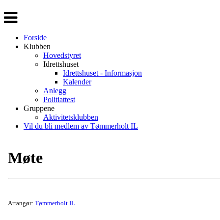
Veksle
navigasjon
Forside
Klubben
Hovedstyret
Idrettshuset
Idrettshuset - Informasjon
Kalender
Anlegg
Politiattest
Gruppene
Aktivitetsklubben
Vil du bli medlem av Tømmerholt IL
Møte
Arrangør:
Tømmerholt IL