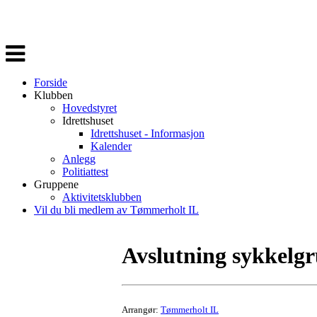
Veksle
navigasjon
Forside
Klubben
Hovedstyret
Idrettshuset
Idrettshuset - Informasjon
Kalender
Anlegg
Politiattest
Gruppene
Aktivitetsklubben
Vil du bli medlem av Tømmerholt IL
Avslutning sykkelg
Arrangør:
Tømmerholt IL