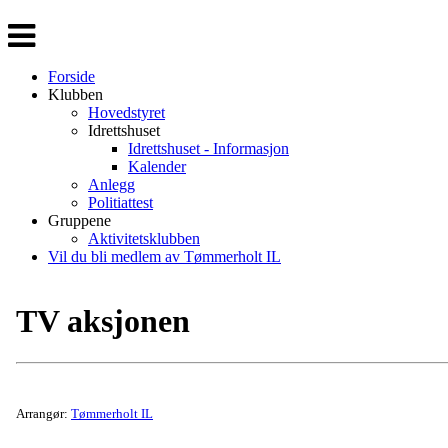
Veksle
navigasjon
Forside
Klubben
Hovedstyret
Idrettshuset
Idrettshuset - Informasjon
Kalender
Anlegg
Politiattest
Gruppene
Aktivitetsklubben
Vil du bli medlem av Tømmerholt IL
TV aksjonen
Arrangør:
Tømmerholt IL