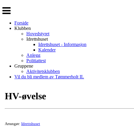
Veksle
navigasjon
Forside
Klubben
Hovedstyret
Idrettshuset
Idrettshuset - Informasjon
Kalender
Anlegg
Politiattest
Gruppene
Aktivitetsklubben
Vil du bli medlem av Tømmerholt IL
HV-øvelse
Arrangør:
Idrettshuset