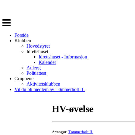
Veksle
navigasjon
Forside
Klubben
Hovedstyret
Idrettshuset
Idrettshuset - Informasjon
Kalender
Anlegg
Politiattest
Gruppene
Aktivitetsklubben
Vil du bli medlem av Tømmerholt IL
HV-øvelse
Arrangør:
Tømmerholt IL