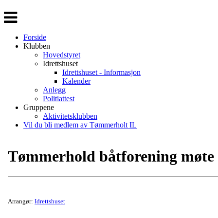
Veksle
navigasjon
Forside
Klubben
Hovedstyret
Idrettshuset
Idrettshuset - Informasjon
Kalender
Anlegg
Politiattest
Gruppene
Aktivitetsklubben
Vil du bli medlem av Tømmerholt IL
Tømmerhold båtforening møte
Arrangør:
Idrettshuset