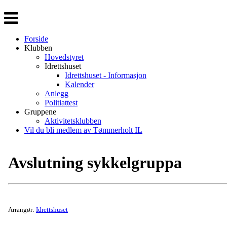
Veksle
navigasjon
Forside
Klubben
Hovedstyret
Idrettshuset
Idrettshuset - Informasjon
Kalender
Anlegg
Politiattest
Gruppene
Aktivitetsklubben
Vil du bli medlem av Tømmerholt IL
Avslutning sykkelgruppa
Arrangør:
Idrettshuset