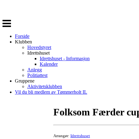
Veksle
navigasjon
Forside
Klubben
Hovedstyret
Idrettshuset
Idrettshuset - Informasjon
Kalender
Anlegg
Politiattest
Gruppene
Aktivitetsklubben
Vil du bli medlem av Tømmerholt IL
Folksom Færder cu
Arrangør:
Idrettshuset