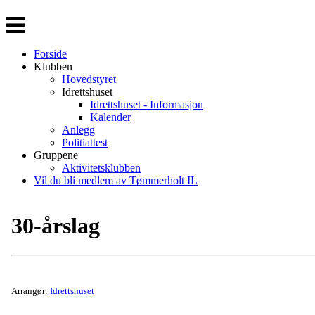
Veksle
navigasjon
Forside
Klubben
Hovedstyret
Idrettshuset
Idrettshuset - Informasjon
Kalender
Anlegg
Politiattest
Gruppene
Aktivitetsklubben
Vil du bli medlem av Tømmerholt IL
30-årslag
Arrangør:
Idrettshuset