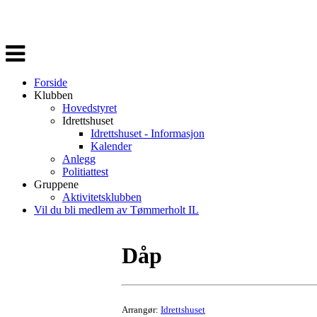
Veksle
navigasjon
Forside
Klubben
Hovedstyret
Idrettshuset
Idrettshuset - Informasjon
Kalender
Anlegg
Politiattest
Gruppene
Aktivitetsklubben
Vil du bli medlem av Tømmerholt IL
Dåp
Arrangør:
Idrettshuset