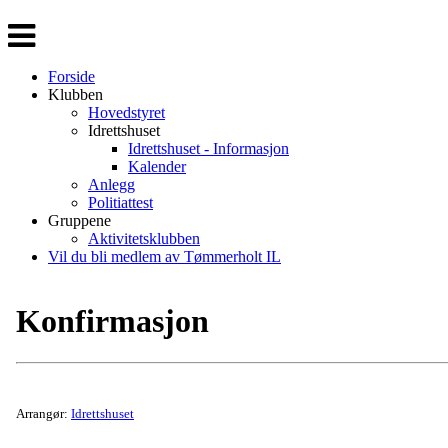
Veksle
navigasjon
Forside
Klubben
Hovedstyret
Idrettshuset
Idrettshuset - Informasjon
Kalender
Anlegg
Politiattest
Gruppene
Aktivitetsklubben
Vil du bli medlem av Tømmerholt IL
Konfirmasjon
Arrangør:
Idrettshuset