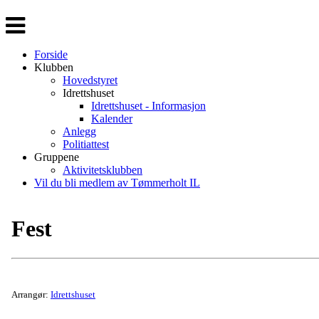
Veksle
navigasjon
Forside
Klubben
Hovedstyret
Idrettshuset
Idrettshuset - Informasjon
Kalender
Anlegg
Politiattest
Gruppene
Aktivitetsklubben
Vil du bli medlem av Tømmerholt IL
Fest
Arrangør:
Idrettshuset