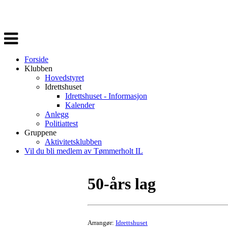
Veksle
navigasjon
Forside
Klubben
Hovedstyret
Idrettshuset
Idrettshuset - Informasjon
Kalender
Anlegg
Politiattest
Gruppene
Aktivitetsklubben
Vil du bli medlem av Tømmerholt IL
50-års lag
Arrangør:
Idrettshuset