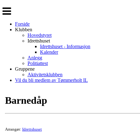
Veksle
navigasjon
Forside
Klubben
Hovedstyret
Idrettshuset
Idrettshuset - Informasjon
Kalender
Anlegg
Politiattest
Gruppene
Aktivitetsklubben
Vil du bli medlem av Tømmerholt IL
Barnedåp
Arrangør:
Idrettshuset