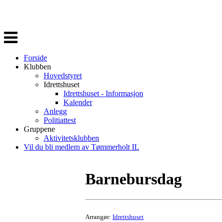
Veksle
navigasjon
Forside
Klubben
Hovedstyret
Idrettshuset
Idrettshuset - Informasjon
Kalender
Anlegg
Politiattest
Gruppene
Aktivitetsklubben
Vil du bli medlem av Tømmerholt IL
Barnebursdag
Arrangør:
Idrettshuset