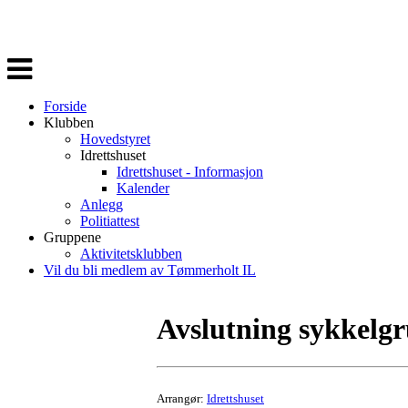
Veksle
navigasjon
Forside
Klubben
Hovedstyret
Idrettshuset
Idrettshuset - Informasjon
Kalender
Anlegg
Politiattest
Gruppene
Aktivitetsklubben
Vil du bli medlem av Tømmerholt IL
Avslutning sykkelg
Arrangør:
Idrettshuset