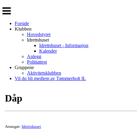
Veksle
navigasjon
Forside
Klubben
Hovedstyret
Idrettshuset
Idrettshuset - Informasjon
Kalender
Anlegg
Politiattest
Gruppene
Aktivitetsklubben
Vil du bli medlem av Tømmerholt IL
Dåp
Arrangør:
Idrettshuset