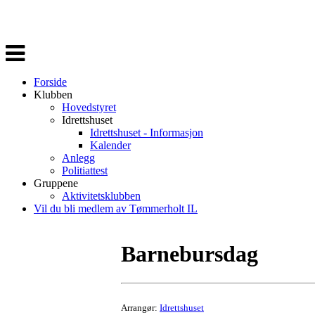
Veksle
navigasjon
Forside
Klubben
Hovedstyret
Idrettshuset
Idrettshuset - Informasjon
Kalender
Anlegg
Politiattest
Gruppene
Aktivitetsklubben
Vil du bli medlem av Tømmerholt IL
Barnebursdag
Arrangør:
Idrettshuset