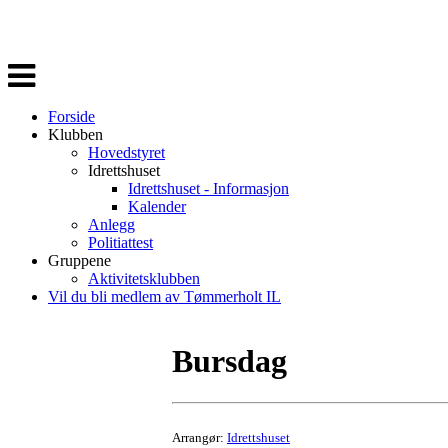
Veksle
navigasjon
Forside
Klubben
Hovedstyret
Idrettshuset
Idrettshuset - Informasjon
Kalender
Anlegg
Politiattest
Gruppene
Aktivitetsklubben
Vil du bli medlem av Tømmerholt IL
Bursdag
Arrangør:
Idrettshuset