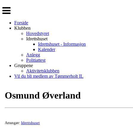
Veksle
navigasjon
Forside
Klubben
Hovedstyret
Idrettshuset
Idrettshuset - Informasjon
Kalender
Anlegg
Politiattest
Gruppene
Aktivitetsklubben
Vil du bli medlem av Tømmerholt IL
Osmund Øverland
Arrangør:
Idrettshuset