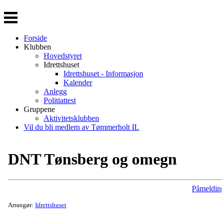
Veksle
navigasjon
Forside
Klubben
Hovedstyret
Idrettshuset
Idrettshuset - Informasjon
Kalender
Anlegg
Politiattest
Gruppene
Aktivitetsklubben
Vil du bli medlem av Tømmerholt IL
DNT Tønsberg og omegn
Påmeldin
Arrangør:
Idrettshuset