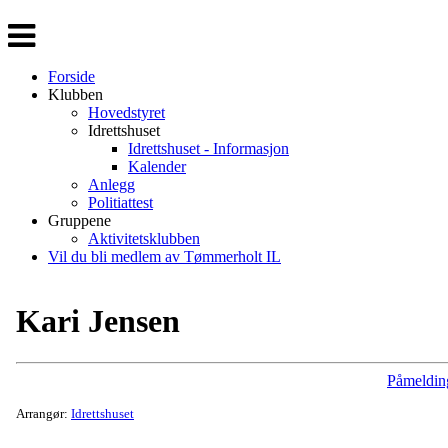
Veksle
navigasjon
Forside
Klubben
Hovedstyret
Idrettshuset
Idrettshuset - Informasjon
Kalender
Anlegg
Politiattest
Gruppene
Aktivitetsklubben
Vil du bli medlem av Tømmerholt IL
Kari Jensen
Påmeldin
Arrangør:
Idrettshuset