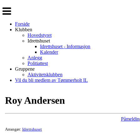
Veksle
navigasjon
Forside
Klubben
Hovedstyret
Idrettshuset
Idrettshuset - Informasjon
Kalender
Anlegg
Politiattest
Gruppene
Aktivitetsklubben
Vil du bli medlem av Tømmerholt IL
Roy Andersen
Påmeldin
Arrangør:
Idrettshuset