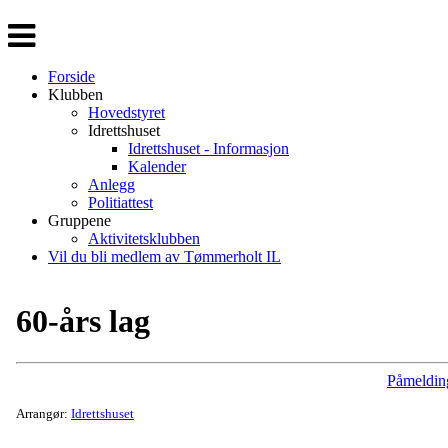
Veksle
navigasjon
Forside
Klubben
Hovedstyret
Idrettshuset
Idrettshuset - Informasjon
Kalender
Anlegg
Politiattest
Gruppene
Aktivitetsklubben
Vil du bli medlem av Tømmerholt IL
60-års lag
Påmeldin
Arrangør:
Idrettshuset