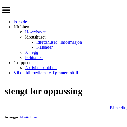
Veksle
navigasjon
Forside
Klubben
Hovedstyret
Idrettshuset
Idrettshuset - Informasjon
Kalender
Anlegg
Politiattest
Gruppene
Aktivitetsklubben
Vil du bli medlem av Tømmerholt IL
stengt for oppussing
Påmeldin
Arrangør:
Idrettshuset