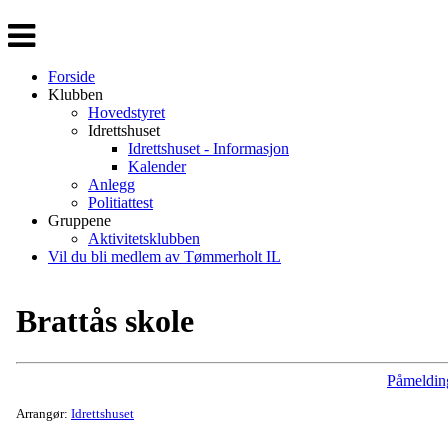
Veksle
navigasjon
Forside
Klubben
Hovedstyret
Idrettshuset
Idrettshuset - Informasjon
Kalender
Anlegg
Politiattest
Gruppene
Aktivitetsklubben
Vil du bli medlem av Tømmerholt IL
Brattås skole
Påmeldin
Arrangør:
Idrettshuset