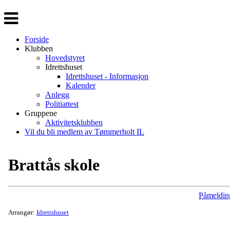
Veksle
navigasjon
Forside
Klubben
Hovedstyret
Idrettshuset
Idrettshuset - Informasjon
Kalender
Anlegg
Politiattest
Gruppene
Aktivitetsklubben
Vil du bli medlem av Tømmerholt IL
Brattås skole
Påmeldin
Arrangør:
Idrettshuset