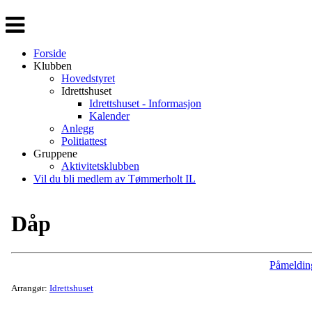
Veksle
navigasjon
Forside
Klubben
Hovedstyret
Idrettshuset
Idrettshuset - Informasjon
Kalender
Anlegg
Politiattest
Gruppene
Aktivitetsklubben
Vil du bli medlem av Tømmerholt IL
Dåp
Påmeldin
Arrangør:
Idrettshuset