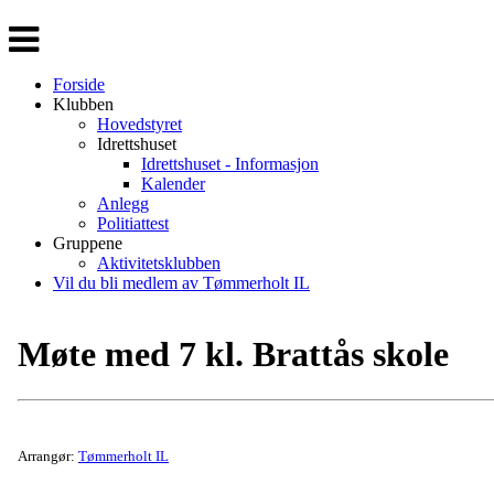
Veksle
navigasjon
Forside
Klubben
Hovedstyret
Idrettshuset
Idrettshuset - Informasjon
Kalender
Anlegg
Politiattest
Gruppene
Aktivitetsklubben
Vil du bli medlem av Tømmerholt IL
Møte med 7 kl. Brattås skole
Arrangør:
Tømmerholt IL